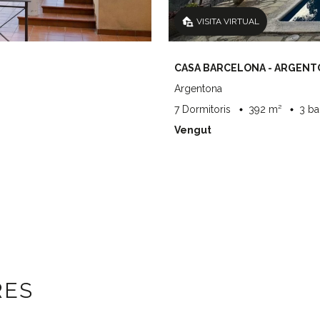
VISITA VIRTUAL
CASA BARCELONA - ARGEN
Argentona
7 Dormitoris
392 m²
3 b
Vengut
RES