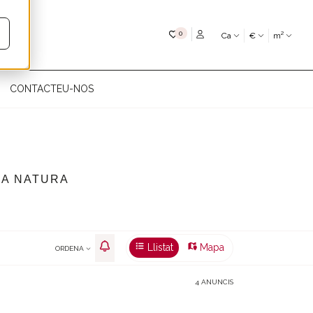
My favourites
0
Ca
€
m²
CONTACTEU-NOS
NA NATURA
Llistat
Mapa
ORDENA
4 ANUNCIS