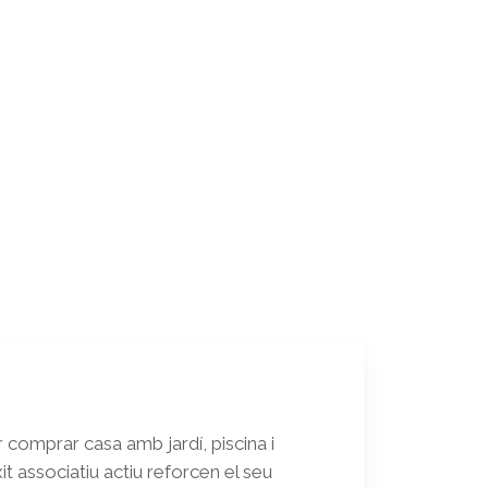
r comprar casa amb jardí, piscina i
it associatiu actiu reforcen el seu