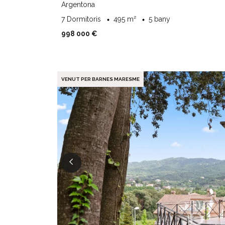
Argentona
7 Dormitoris
495 m²
5 bany
998 000 €
VENUT PER BARNES MARESME