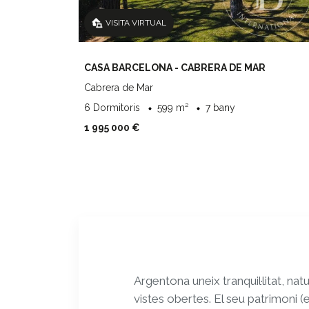
VISITA VIRTUAL
CASA BARCELONA - CABRERA DE MAR
Cabrera de Mar
6 Dormitoris
599 m²
7 bany
1 995 000 €
Argentona uneix tranquil·litat, na
vistes obertes. El seu patrimoni (e