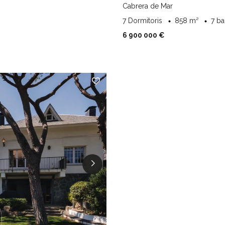
Cabrera de Mar
7 Dormitoris
858 m²
7 b
6 900 000 €