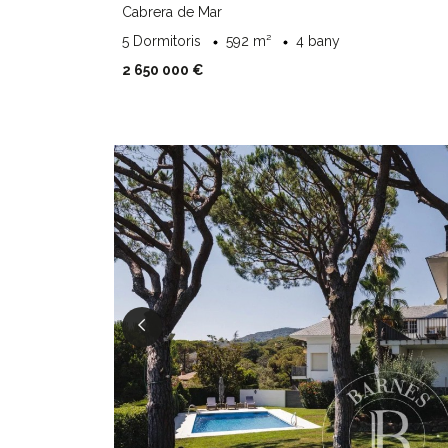
Cabrera de Mar
5 Dormitoris
592 m²
4 bany
2 650 000 €