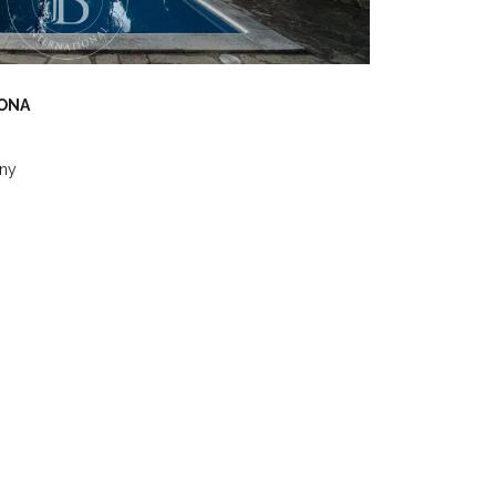
TONA
any