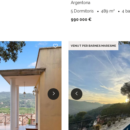
Argentona
5 Dormitoris
489 m²
4 b
990 000 €
VENUT PER BARNES MARESME