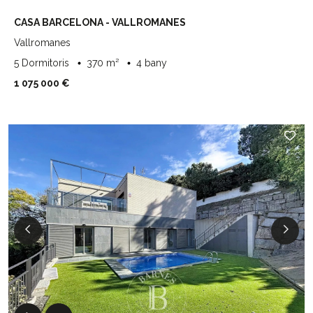
CASA BARCELONA - VALLROMANES
Vallromanes
5 Dormitoris
370 m²
4 bany
1 075 000 €