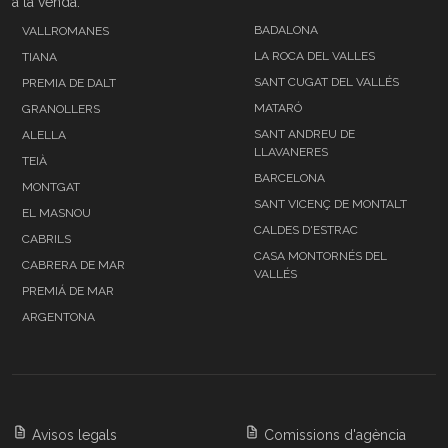
a la venda:
BADALONA
VALLROMANES
LA ROCA DEL VALLES
TIANA
SANT CUGAT DEL VALLÉS
PREMIA DE DALT
MATARÓ
GRANOLLERS
SANT ANDREU DE
ALELLA
LLAVANERES
TEIÀ
BARCELONA
MONTGAT
SANT VICENÇ DE MONTALT
EL MASNOU
CALDES D'ESTRAC
CABRILS
CASA MONTORNÉS DEL
CABRERA DE MAR
VALLÉS
PREMIÁ DE MAR
ARGENTONA
Avisos legals
Comissions d'agència