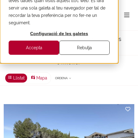
teves dades quan visitis aquest lloc web. Es farà
servir una sola galeta al teu navegador per tal de
recordar la teva preferència per no fer-ne un
seguiment.
Configuració de les galetes
Luxury real estate Montornés del Vallés
1 PROPERTIES FOR SALE IN MONTORNÉS DEL VALLÉS
Accepta
Rebutja
1 ANUNCI
Llistat
Mapa
ORDENA