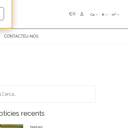
My favourites
0
Ca
€
m²
CONTACTEU-NOS
otícies recents
Notícies