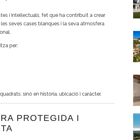
es i intel·lectuals, fet que ha contribuït a crear
à, les seves cases blanques i la seva atmosfera
onal.
tza per:
adrats, sinó en història, ubicació i caràcter.
RA PROTEGIDA I
UTA