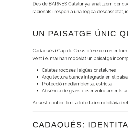
Des de BARNES Catalunya, analitzem per què i
racionals i respon a una lògica d’escassetat, i
UN PAISATGE ÚNIC Q
Cadaqués i Cap de Creus ofereixen un entorn n
vent i el mar han modelat un paisatge incomp
Caletes rocoses i aigües cristal·lines
Arquitectura blanca integrada en el pais
Protecció mediambiental estricta
Absència de grans desenvolupaments ur
Aquest context limita l’oferta immobiliària i re
CADAQUÉS: IDENTITAT