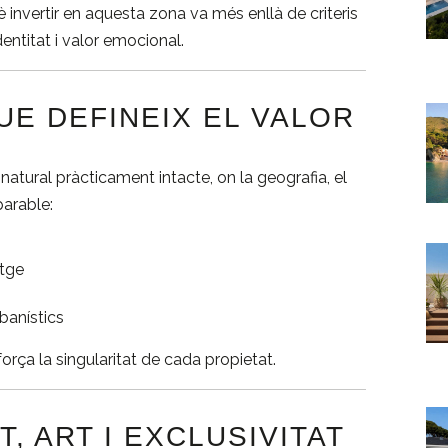
nvertir en aquesta zona va més enllà de criteris
dentitat i valor emocional.
UE DEFINEIX EL VALOR
atural pràcticament intacte, on la geografia, el
arable:
atge
banístics
força la singularitat de cada propietat.
, ART I EXCLUSIVITAT