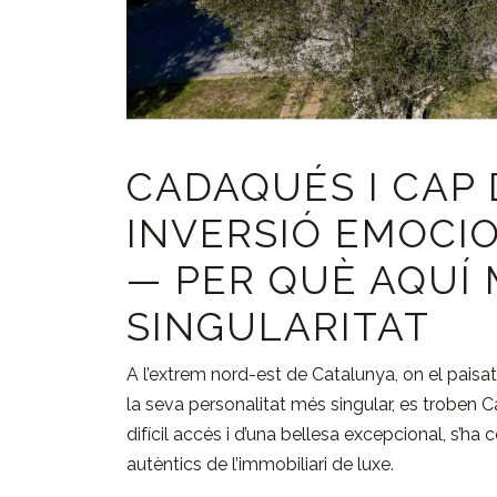
CADAQUÉS I CAP 
INVERSIÓ EMOCIO
— PER QUÈ AQUÍ
SINGULARITAT
A l’extrem nord-est de Catalunya, on el paisa
la seva personalitat més singular, es troben
C
difícil accés i d’una bellesa excepcional, s’ha
autèntics de l’immobiliari de luxe.