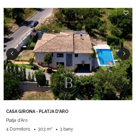
CASA GIRONA - PLATJA D'ARO
Platja d'Aro
4 Dormitoris
303 m²
3 bany