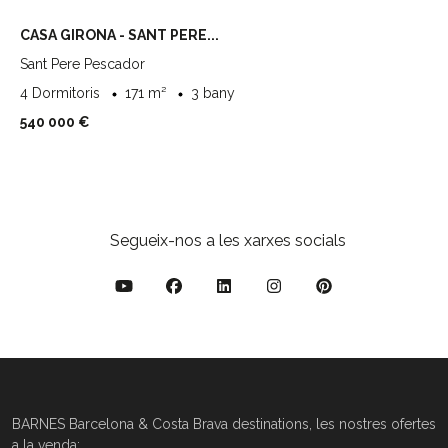
CASA GIRONA - SANT PERE...
Sant Pere Pescador
4 Dormitoris
171 m²
3 bany
540 000 €
Segueix-nos a les xarxes socials
BARNES Barcelona & Costa Brava destinations, les nostres ofertes
a la venda: