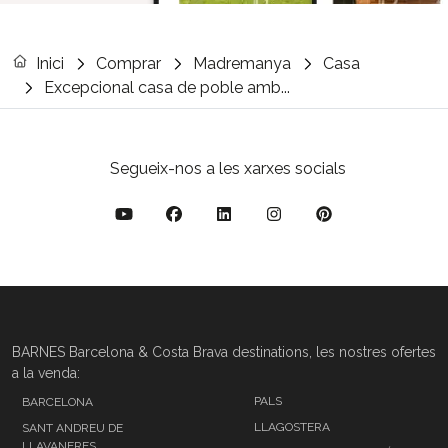
Inici
Comprar
Madremanya
Casa
Excepcional casa de poble amb...
Segueix-nos a les xarxes socials
BARNES Barcelona & Costa Brava destinations, les nostres ofertes
a la venda:
PALS
BARCELONA
LLAGOSTERA
SANT ANDREU DE
LLAVANERES