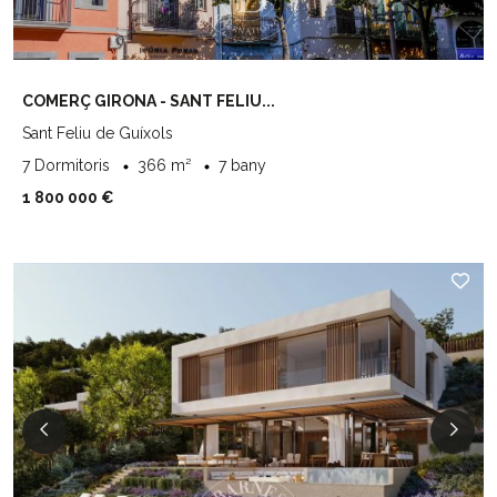
COMERÇ GIRONA - SANT FELIU...
Sant Feliu de Guíxols
7 Dormitoris
366 m²
7 bany
1 800 000 €