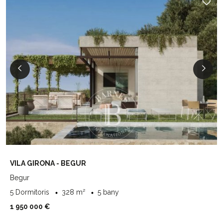
VILA GIRONA - BEGUR
Begur
5 Dormitoris
328 m²
5 bany
1 950 000 €