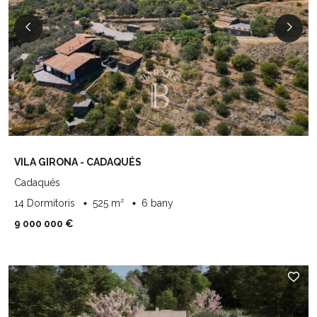
VILA GIRONA - CADAQUÉS
Cadaqués
14 Dormitoris
525 m²
6 bany
9 000 000 €