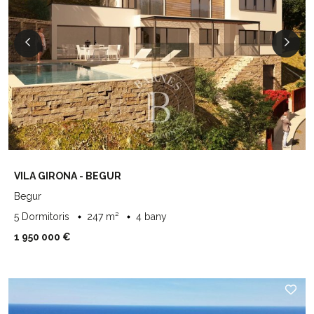
VILA GIRONA - BEGUR
Begur
5 Dormitoris
247 m²
4 bany
1 950 000 €