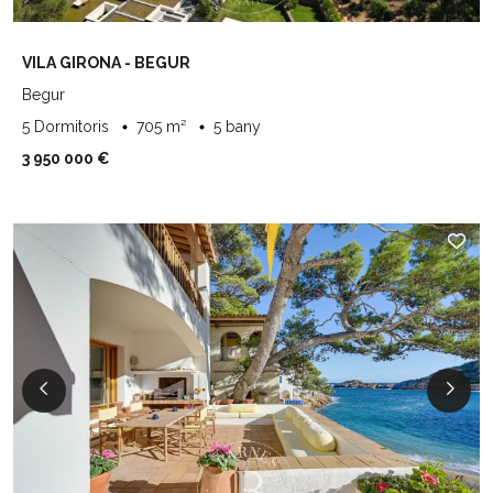
VILA GIRONA - BEGUR
Begur
5 Dormitoris
705 m²
5 bany
3 950 000 €