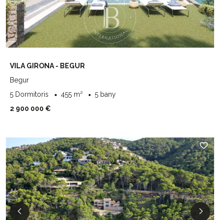
VILA GIRONA - BEGUR
Begur
5 Dormitoris
455 m²
5 bany
2 900 000 €