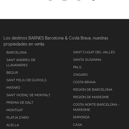
Los destinos BARNES Barcelona & Costa Brava, nuestras
propiedades en venta:
SANT CUGAT DEL VALLÉS
BARCELONA
SANTA SUSANNA
SANT ANDREU DE
LLAVANERES
PALS
BEGUR
S'AGARO
SANT FELIU DE GUÍXOLS
COSTA BRAVA
MATARÓ
REGIÓN DE BARCELONA
SANT VICENÇ DE MONTALT
REGIÓN DE MARESME
PREMIA DE DALT
COSTA NORTE BARCELONA -
MARESME
MONTGAT
EMPORDÀ
PLATJA D'ARO
CASA
ALELLA