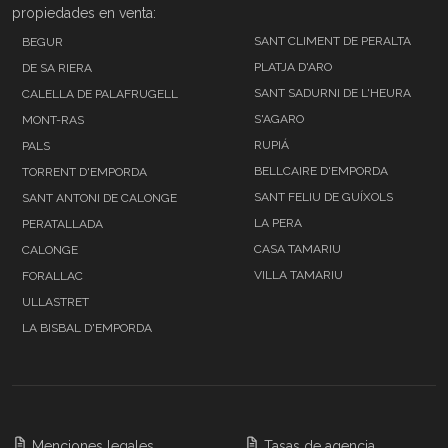
propiedades en venta:
SANT CLIMENT DE PERALTA
BEGUR
PLATJA D'ARO
DE SA RIERA
SANT SADURNI DE L'HEURA
CALELLA DE PALAFRUGELL
S'AGARO
MONT-RAS
RUPIÁ
PALS
BELLCAIRE D'EMPORDA
TORRENT D'EMPORDA
SANT FELIU DE GUÍXOLS
SANT ANTONI DE CALONGE
LA PERA
PERATALLADA
CASA TAMARIU
CALONGE
VILLA TAMARIU
FORALLAC
ULLASTRET
LA BISBAL D'EMPORDA
Menciones legales
Tasas de agencia