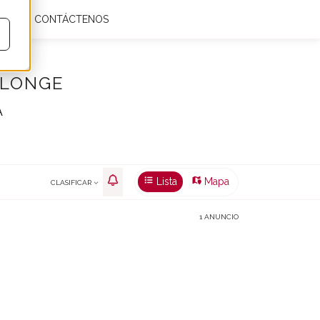
IAS
CONTÁCTENOS
Mis favoritos
0
Es
€
m²
ALONGE
A
Lista
Mapa
CLASIFICAR
1 ANUNCIO