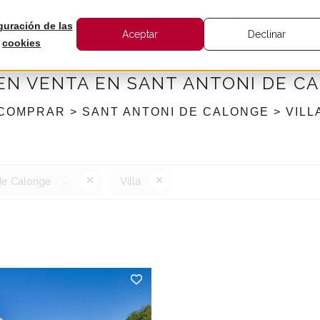
LQUILER
VENDER
INTERNACIONAL
BARNES
NOTIC
guración de las
Aceptar
Declinar
cookies
 EN VENTA EN SANT ANTONI DE C
COMPRAR > SANT ANTONI DE CALONGE > VILL
 de Calonge
Villa