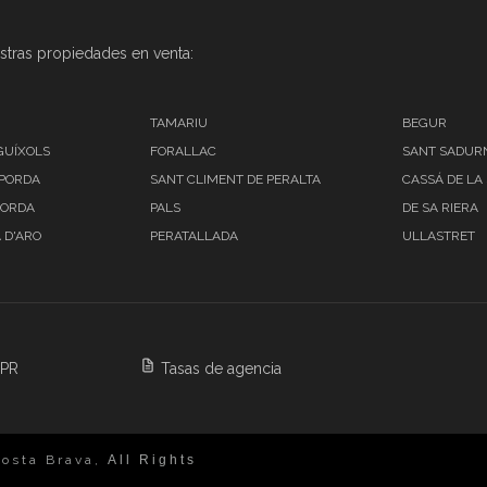
stras propiedades en venta:
TAMARIU
BEGUR
GUÍXOLS
FORALLAC
SANT SADURN
MPORDA
SANT CLIMENT DE PERALTA
CASSÁ DE LA
PORDA
PALS
DE SA RIERA
 D'ARO
PERATALLADA
ULLASTRET
DPR
Tasas de agencia
osta Brava,
All Rights