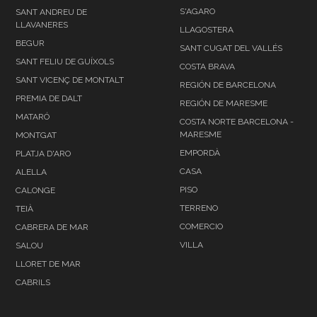
S'AGARO
SANT ANDREU DE
LLAVANERES
LLAGOSTERA
BEGUR
SANT CUGAT DEL VALLÉS
SANT FELIU DE GUÍXOLS
COSTA BRAVA
SANT VICENÇ DE MONTALT
REGIÓN DE BARCELONA
PREMIA DE DALT
REGIÓN DE MARESME
MATARÓ
COSTA NORTE BARCELONA -
MARESME
MONTGAT
EMPORDÀ
PLATJA D'ARO
CASA
ALELLA
PISO
CALONGE
TERRENO
TEIÀ
COMERCIO
CABRERA DE MAR
VILLA
SALOU
LLORET DE MAR
CABRILS