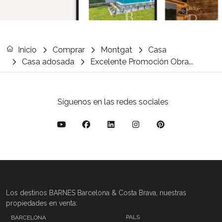
Inicio
Comprar
Montgat
Casa
Casa adosada
Excelente Promoción Obra...
Síguenos en las redes sociales
Los destinos BARNES Barcelona & Costa Brava, nuestras
propiedades en venta:
PALS
BARCELONA