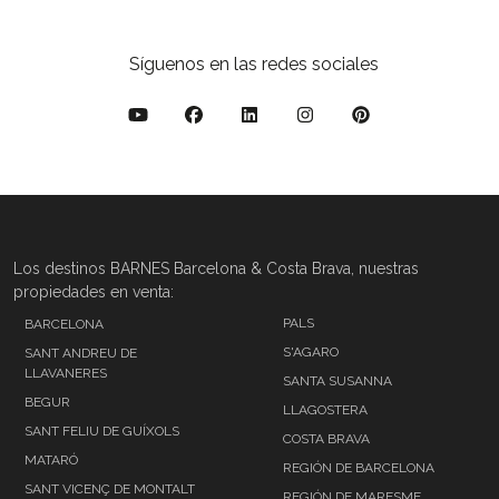
Síguenos en las redes sociales
Los destinos BARNES Barcelona & Costa Brava, nuestras
propiedades en venta:
PALS
BARCELONA
S'AGARO
SANT ANDREU DE
LLAVANERES
SANTA SUSANNA
BEGUR
LLAGOSTERA
SANT FELIU DE GUÍXOLS
COSTA BRAVA
MATARÓ
REGIÓN DE BARCELONA
SANT VICENÇ DE MONTALT
REGIÓN DE MARESME