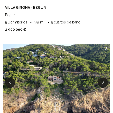
VILLA GIRONA - BEGUR
Begur
5 Dormitorios
455 m²
5 cuartos de baño
2 900 000 €