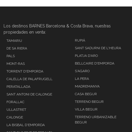
Los destinos BARNES Barcelona & Costa Brava, nuestras
propiedades en venta:
RUPIÁ
TAMARIU
SANT SADURNI DE L'HEURA
DE SA RIERA
PLATJA D'ARO
PALS
BELLCAIRE D'EMPORDA
MONT-RAS
S'AGARO
TORRENT D'EMPORDA
LA PERA
CALELLA DE PALAFRUGELL
MADREMANYA
PERATALLADA
CASA BEGUR
SANT ANTONI DE CALONGE
TERRENO BEGUR
FORALLAC
VILLA BEGUR
ULLASTRET
TERRENO URBANIZABLE
CALONGE
BEGUR
LA BISBAL D'EMPORDA