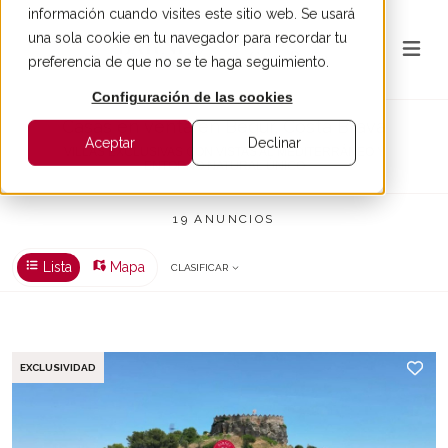
información cuando visites este sitio web. Se usará
una sola cookie en tu navegador para recordar tu
preferencia de que no se te haga seguimiento.
Configuración de las cookies
Casas en venta en Begur, Costa Brava
Aceptar
Declinar
VILLAS EXCLUSIVAS CON VISTAS AL MEDITERRÁNEO Y
ENTORNO NATURAL ÚNICO
19 ANUNCIOS
Lista
Mapa
CLASIFICAR
EXCLUSIVIDAD