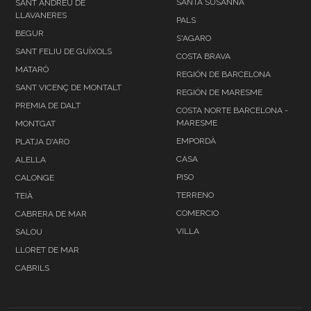
SANTA SUSANNA
SANT ANDREU DE
LLAVANERES
PALS
BEGUR
S'AGARO
SANT FELIU DE GUÍXOLS
COSTA BRAVA
MATARÓ
REGIÓN DE BARCELONA
SANT VICENÇ DE MONTALT
REGIÓN DE MARESME
PREMIA DE DALT
COSTA NORTE BARCELONA -
MARESME
MONTGAT
EMPORDÀ
PLATJA D'ARO
CASA
ALELLA
PISO
CALONGE
TERRENO
TEIÀ
COMERCIO
CABRERA DE MAR
VILLA
SALOU
LLORET DE MAR
CABRILS