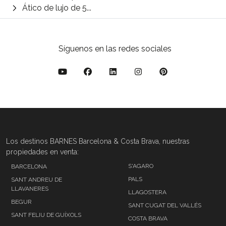
Ático de lujo de 5...
Síguenos en las redes sociales
Los destinos BARNES Barcelona & Costa Brava, nuestras
propiedades en venta:
S'AGARO
BARCELONA
PALS
SANT ANDREU DE
LLAVANERES
LLAGOSTERA
BEGUR
SANT CUGAT DEL VALLÉS
SANT FELIU DE GUÍXOLS
COSTA BRAVA