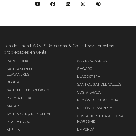
Los destinos BARNES Barcelona & Costa Brava, nuestras
propiedades en venta:
SANTA SUSANNA
BARCELONA
S'AGARO
SANT ANDREU DE
LLAVANERES
LLAGOSTERA
BEGUR
SANT CUGAT DEL VALLÉS
SANT FELIU DE GUÍXOLS
COSTA BRAVA
PREMIA DE DALT
REGIÓN DE BARCELONA
MATARÓ
REGIÓN DE MARESME
SANT VICENÇ DE MONTALT
COSTA NORTE BARCELONA -
MARESME
PLATJA D'ARO
EMPORDÀ
ALELLA