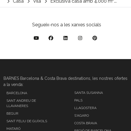
Casa
Vila
Exclusiva casa amb 4.000 m²...
Segueix-nos a les xarxes socials
BARNES Barcelona & Costa Brava destinations, les nostres ofertes
a la venda:
SANTA SUSANNA
BARCELONA
PALS
SANT ANDREU DE
LLAVANERES
LLAGOSTERA
BEGUR
S'AGARO
SANT FELIU DE GUÍXOLS
COSTA BRAVA
MATARÓ
REGIÓ DE BARCELONA