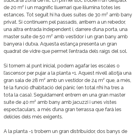
s’ubica la zona de nit. En primer lloc trobem un despatx
de 20 m² i un magnífic lluernari que il·lumina totes les
estances. Tot seguit hi ha dues suites de 30 m² amb bany
privat. Si continuem pel passadís, arribem a un rebedor,
una altra entrada independent i, darrere d’una porta, una
master suite de 50 m² amb vestidor i un gran bany amb
banyera i dutxa. Aquesta estança presenta un gran
quadrat de vidre que permet l’entrada dels raigs del sol.
Si tornem al punt inicial, podem agafar les escales o
l’ascensor per pujar a la planta +1. Aquest nivell allotja una
gran sala de 28 m² amb un vestidor de 24 m² que, a més,
té la funció d’habitació del pànic (en total n’hi ha tres a
tota la casa). Seguidament entrem en una gran master
suite de 40 m² amb bany amb jacuzzi i unes vistes
espectaculars, a més d’una gran terrassa que farà les
delícies dels més exigents.
A la planta -1 trobem un gran distribuïdor, dos banys de