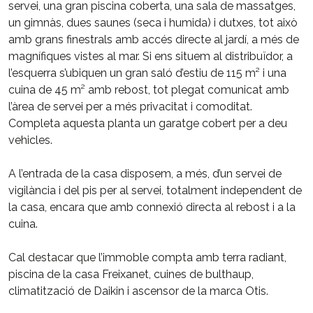
servei, una gran piscina coberta, una sala de massatges,
un gimnàs, dues saunes (seca i humida) i dutxes, tot això
amb grans finestrals amb accés directe al jardí, a més de
magnífiques vistes al mar. Si ens situem al distribuïdor, a
l’esquerra s’ubiquen un gran saló d’estiu de 115 m² i una
cuina de 45 m² amb rebost, tot plegat comunicat amb
l’àrea de servei per a més privacitat i comoditat.
Completa aquesta planta un garatge cobert per a deu
vehicles.
A l’entrada de la casa disposem, a més, d’un servei de
vigilància i del pis per al servei, totalment independent de
la casa, encara que amb connexió directa al rebost i a la
cuina.
Cal destacar que l’immoble compta amb terra radiant,
piscina de la casa Freixanet, cuines de bulthaup,
climatització de Daikin i ascensor de la marca Otis.