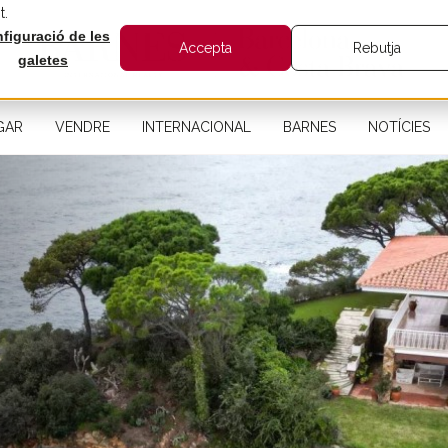
t.
figuració de les
Accepta
Rebutja
galetes
GAR
VENDRE
INTERNACIONAL
BARNES
NOTÍCIES