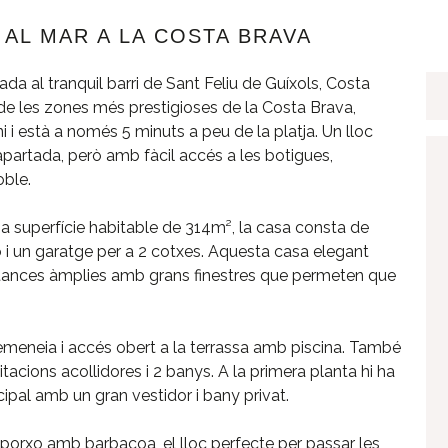
 AL MAR A LA COSTA BRAVA
a al tranquil barri de Sant Feliu de Guíxols, Costa
de les zones més prestigioses de la Costa Brava,
i i està a només 5 minuts a peu de la platja. Un lloc
partada, però amb fàcil accés a les botigues,
oble.
a superfície habitable de 314m², la casa consta de
o i un garatge per a 2 cotxes. Aquesta casa elegant
stances àmplies amb grans finestres que permeten que
xemeneia i accés obert a la terrassa amb piscina. També
acions acollidores i 2 banys. A la primera planta hi ha
cipal amb un gran vestidor i bany privat.
porxo amb barbacoa, el lloc perfecte per passar les