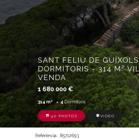
SANT FELIU DE GUÍXOLS
DORMITORIS - 314 M² VI
VENDA
1 680 000 €
314 m²
4
Dormitoris
40 PHOTOS
VIDEO
Referència : 85712693