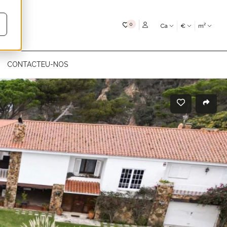
My favourites
0
Ca
€
m²
CONTACTEU-NOS