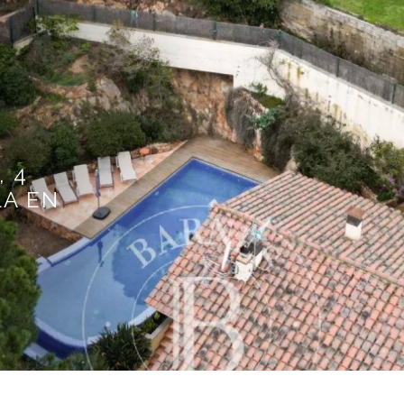
, 4
LA EN