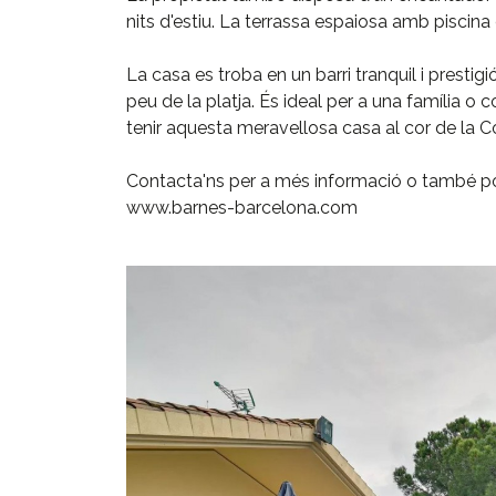
nits d'estiu. La terrassa espaiosa amb piscina é
La casa es troba en un barri tranquil i prestig
peu de la platja. És ideal per a una família o 
tenir aquesta meravellosa casa al cor de la C
Contacta'ns per a més informació o també po
www.barnes-barcelona.com