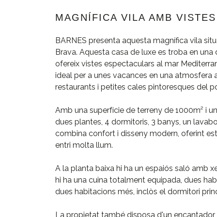
MAGNÍFICA VILA AMB VISTES
BARNES presenta aquesta magnífica vila situad
Brava. Aquesta casa de luxe es troba en una 
ofereix vistes espectaculars al mar Mediterran
ideal per a unes vacances en una atmosfera a
restaurants i petites cales pintoresques del p
Amb una superfície de terreny de 1000m² i un
dues plantes, 4 dormitoris, 3 banys, un lavab
combina confort i disseny modern, oferint e
entri molta llum.
A la planta baixa hi ha un espaiós saló amb 
hi ha una cuina totalment equipada, dues habit
dues habitacions més, inclòs el dormitori prin
La propietat també disposa d'un encantador 