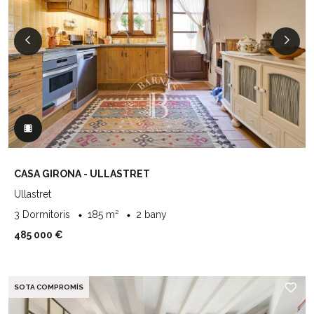
CASA GIRONA - ULLASTRET
Ullastret
3 Dormitoris
185 m²
2 bany
485 000 €
SOTA COMPROMÍS