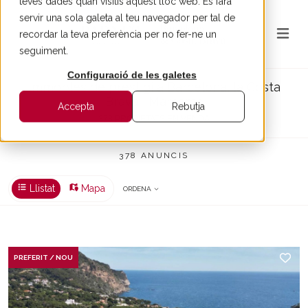
teves dades quan visitis aquest lloc web. Es farà
servir una sola galeta al teu navegador per tal de
recordar la teva preferència per no fer-ne un
seguiment.
Configuració de les galetes
Immobles de prestigi a Barcelona, la Costa
Brava i Maresme
Accepta
Rebutja
378 PROPIETATS EN VENDA
378 ANUNCIS
Llistat
Mapa
ORDENA
PREFERIT / NOU