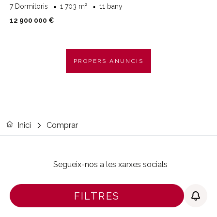
7 Dormitoris
1 703 m²
11 bany
12 900 000 €
PROPERS ANUNCIS
Inici
Comprar
Segueix-nos a les xarxes socials
FILTRES