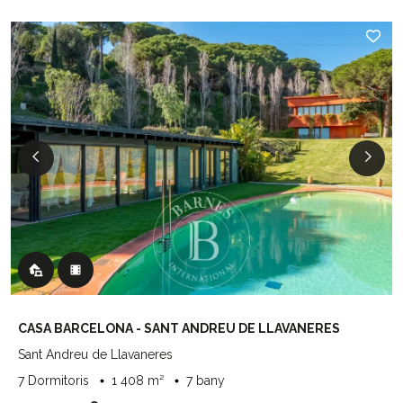
CASA BARCELONA - SANT ANDREU DE LLAVANERES
Sant Andreu de Llavaneres
7 Dormitoris
1 408 m²
7 bany