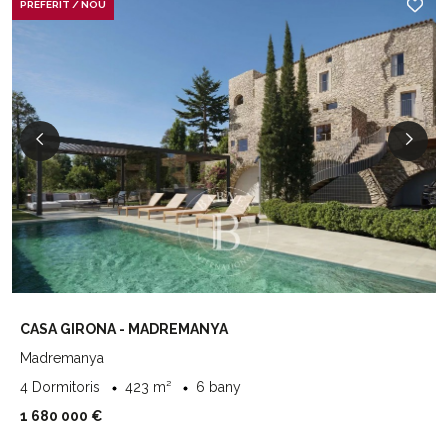
PREFERIT / NOU
CASA GIRONA - MADREMANYA
Madremanya
4 Dormitoris
423 m²
6 bany
1 680 000 €