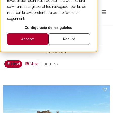
teves dades quan visitis aquest lloc web. Es farà
servir una sola galeta al teu navegador per tal de
recordar la teva preferència per no fer-ne un
seguiment.
Configuració de les galetes
Mas en venda a Llagostera
COMPRAR > LLAGOSTERA > MAS
Accepta
Rebutja
3 ANUNCIS
Llistat
Mapa
ORDENA