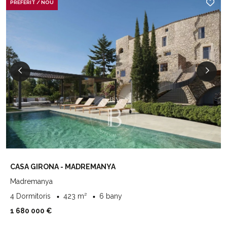
PREFERIT / NOU
CASA GIRONA - MADREMANYA
Madremanya
4 Dormitoris
423 m²
6 bany
1 680 000 €