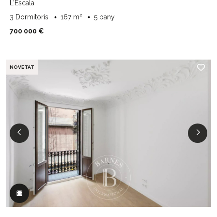
L'Escala
3 Dormitoris
167 m²
5 bany
700 000 €
NOVETAT