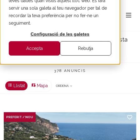
teves dades quan visitis aquest lloc web. Es farà
servir una sola galeta al teu navegador per tal de
recordar la teva preferència per no fer-ne un
seguiment.
Configuració de les galetes
Immobles de prestigi a Barcelona, la Costa
Brava i Maresme
Accepta
Rebutja
378 PROPIETATS EN VENDA
378 ANUNCIS
Llistat
Mapa
ORDENA
PREFERIT / NOU