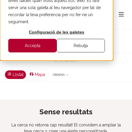
teves dades quan visitis aquest lloc web. Es farà
servir una sola galeta al teu navegador per tal de
recordar la teva preferència per no fer-ne un
seguiment.
Configuració de les galetes
Terra en venda a Girona
COMPRAR > GIRONA > TERRA
Accepta
Rebutja
0 ANUNCI
Llistat
Mapa
ORDENA
Sense resultats
La cerca no retorna cap resultat! Et convidem a ampliar la
teva cerca o crear una alerta personalitzada.