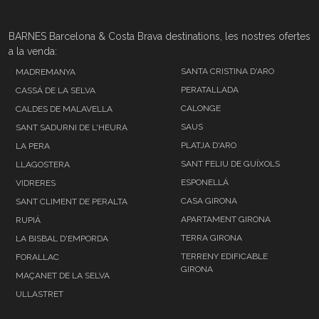
BARNES Barcelona & Costa Brava destinations, les nostres ofertes
a la venda:
SANTA CRISTINA D'ARO
MADREMANYA
PERATALLADA
CASSÁ DE LA SELVA
CALONGE
CALDES DE MALAVELLA
SAUS
SANT SADURNI DE L'HEURA
PLATJA D'ARO
LA PERA
SANT FELIU DE GUÍXOLS
LLAGOSTERA
ESPONELLÁ
VIDRERES
CASA GIRONA
SANT CLIMENT DE PERALTA
APARTAMENT GIRONA
RUPIÁ
TERRA GIRONA
LA BISBAL D'EMPORDA
TERRENY EDIFICABLE
FORALLAC
GIRONA
MAÇANET DE LA SELVA
ULLASTRET