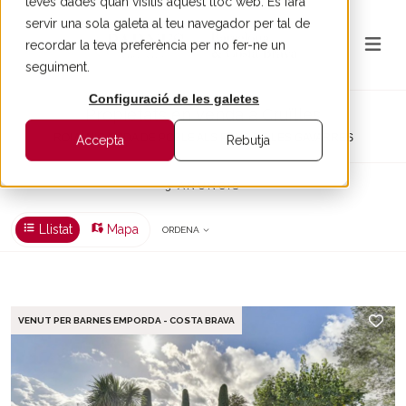
teves dades quan visitis aquest lloc web. Es farà
servir una sola galeta al teu navegador per tal de
recordar la teva preferència per no fer-ne un
seguiment.
Configuració de les galetes
Propietats en venda a Cruïlles
ROMÀNIC I VIDA DE POBLE ALS PEUS DE LES GAVARRES
Accepta
Rebutja
3 ANUNCIS
Llistat
Mapa
ORDENA
VENUT PER BARNES EMPORDA - COSTA BRAVA