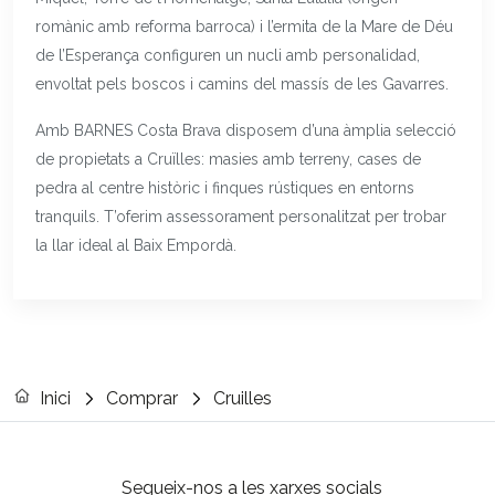
romànic amb reforma barroca) i l’ermita de la Mare de Déu
de l’Esperança configuren un nucli amb personalidad,
envoltat pels boscos i camins del massís de les Gavarres.
Amb BARNES Costa Brava disposem d’una àmplia selecció
de propietats a Cruïlles: masies amb terreny, cases de
pedra al centre històric i finques rústiques en entorns
tranquils. T’oferim assessorament personalitzat per trobar
la llar ideal al Baix Empordà.
Inici
Comprar
Cruilles
Segueix-nos a les xarxes socials