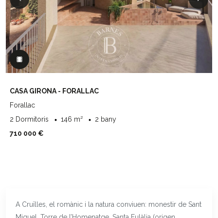
CASA GIRONA - FORALLAC
Forallac
2 Dormitoris
146 m²
2 bany
710 000 €
A Cruïlles, el romànic i la natura conviuen: monestir de Sant
Miquel, Torre de l’Homenatge, Santa Eulàlia (origen