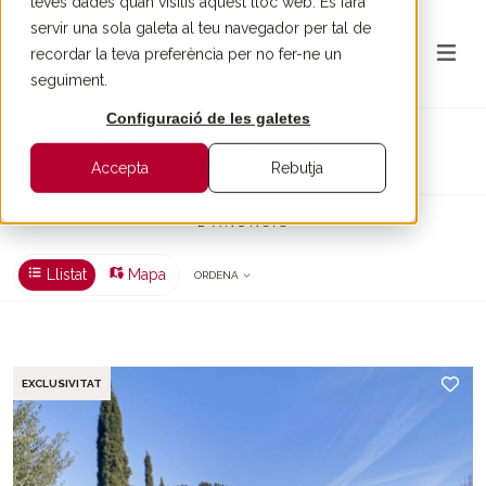
teves dades quan visitis aquest lloc web. Es farà
servir una sola galeta al teu navegador per tal de
recordar la teva preferència per no fer-ne un
seguiment.
Configuració de les galetes
Mas en venda a Cassá de la Selva
COMPRAR > CASSÁ DE LA SELVA > MAS
Accepta
Rebutja
2 ANUNCIS
Llistat
Mapa
ORDENA
EXCLUSIVITAT