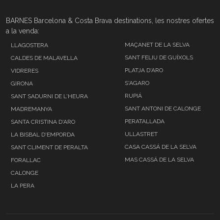
BARNES Barcelona & Costa Brava destinations, les nostres ofertes
a la venda:
MAÇANET DE LA SELVA
LLAGOSTERA
SANT FELIU DE GUÍXOLS
CALDES DE MALAVELLA
PLATJA D'ARO
VIDRERES
S'AGARO
GIRONA
RUPIÁ
SANT SADURNI DE L'HEURA
SANT ANTONI DE CALONGE
MADREMANYA
PERATALLADA
SANTA CRISTINA D'ARO
ULLASTRET
LA BISBAL D'EMPORDA
CASA CASSÁ DE LA SELVA
SANT CLIMENT DE PERALTA
MAS CASSÁ DE LA SELVA
FORALLAC
CALONGE
LA PERA