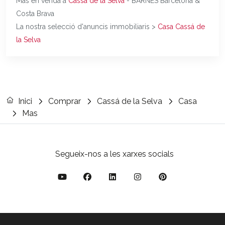
Mas en venda a
Cassá de la Selva
- BARNES Barcelona &
Costa Brava
La nostra selecció d'anuncis immobiliaris >
Casa Cassá de
la Selva
Inici
Comprar
Cassá de la Selva
Casa
Mas
Segueix-nos a les xarxes socials