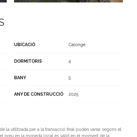
S
UBICACIÓ
Calonge
DORMITORIS
4
BANY
5
ANY DE CONSTRUCCIÓ
2025
la utilitzada per a la transacció final poden variar segons el
l preu en la moneda local és vàlid en el moment de la