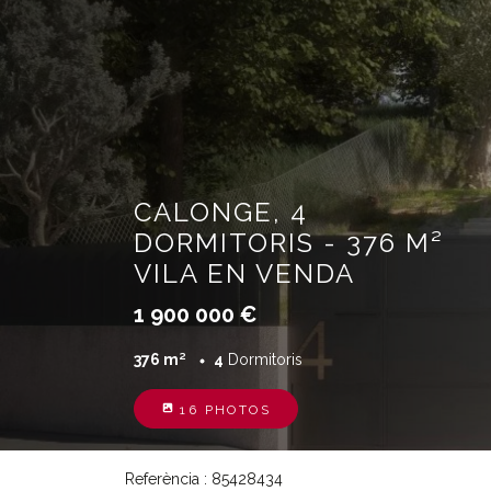
CALONGE, 4
DORMITORIS - 376 M²
VILA EN VENDA
1 900 000 €
376 m²
4
Dormitoris
16 PHOTOS
Referència : 85428434