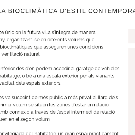
A BIOCLIMÀTICA D'ESTIL CONTEMPORA
únic on la futura villa s'integra de manera
eny, organitzant-se en diferents volums que
s bioclimàtiques que asseguren unes condicions
ventilació natural.
l inferior des d'on podem accedir al garatge de vehicles,
abitatge, o bé a una escala exterior per als vianants
vacitat dels espais exteriors.
es va succeint de més públic a més privat al llarg dels
primer volum se situen les zones d'estar en relació
i amb connexió a través de l'espai intermedi de relació
tuen en el segon volum.
 privilegiada de l'habitatge, un gran espai pràcticament