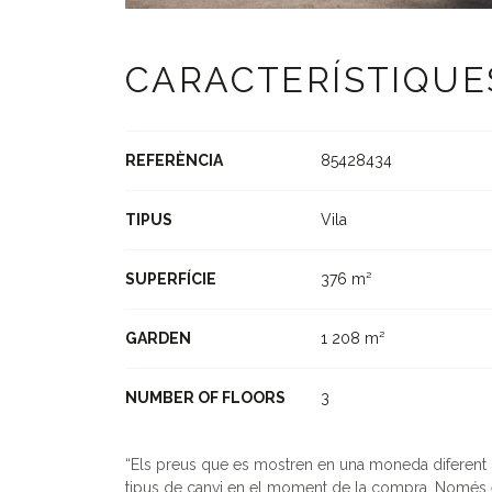
CARACTERÍSTIQUE
REFERÈNCIA
85428434
TIPUS
Vila
SUPERFÍCIE
376 m²
GARDEN
1 208 m²
NUMBER OF FLOORS
3
Els preus que es mostren en una moneda diferent de 
tipus de canvi en el moment de la compra. Només e