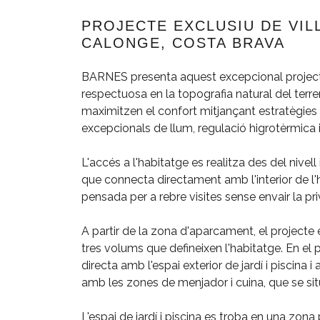
PROJECTE EXCLUSIU DE VILL
CALONGE, COSTA BRAVA
BARNES presenta aquest excepcional projecte 
respectuosa en la topografia natural del terr
maximitzen el confort mitjançant estratègie
excepcionals de llum, regulació higrotèrmica i 
L'accés a l'habitatge es realitza des del nivel
que connecta directament amb l'interior de l'h
pensada per a rebre visites sense envair la pri
A partir de la zona d'aparcament, el projecte 
tres volums que defineixen l'habitatge. En el 
directa amb l'espai exterior de jardí i piscina 
amb les zones de menjador i cuina, que se si
L'espai de jardí i piscina es troba en una zona