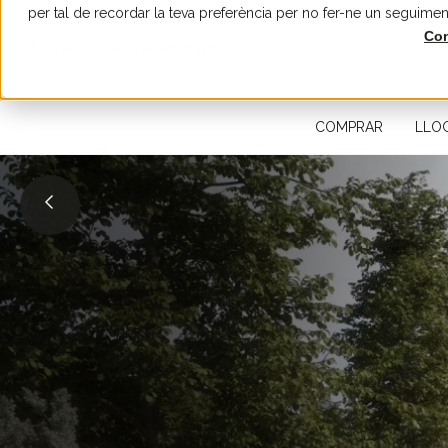
per tal de recordar la teva preferència per no fer-ne un seguimen
Con
CERQUEU UNA PROPIETAT IMMOBILIÀRIA
COMPRAR
LLO