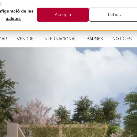
t.
figuració de les
Accepta
Rebutja
galetes
GAR
VENDRE
INTERNACIONAL
BARNES
NOTÍCIES