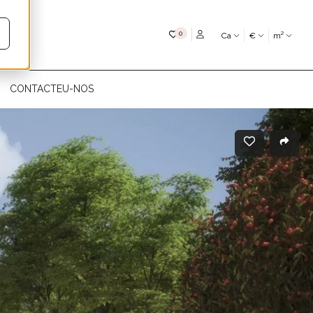
My favourites
0
Ca
€
m²
CONTACTEU-NOS