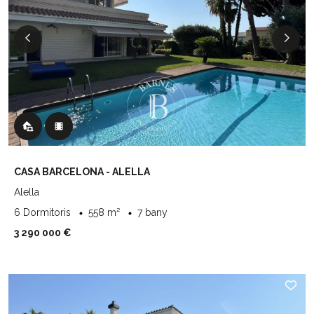
CASA BARCELONA - ALELLA
Alella
6 Dormitoris
558 m²
7 bany
3 290 000 €