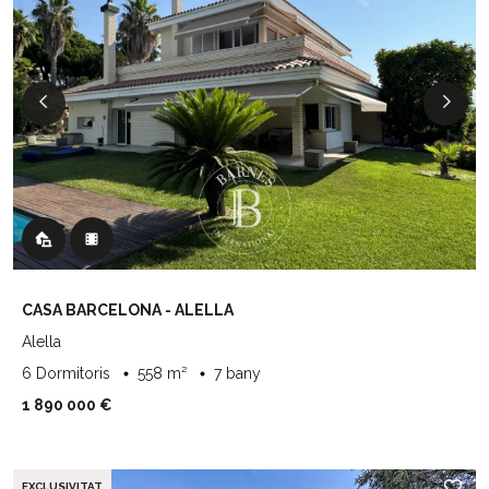
CASA BARCELONA - ALELLA
Alella
6 Dormitoris
558 m²
7 bany
1 890 000 €
EXCLUSIVITAT