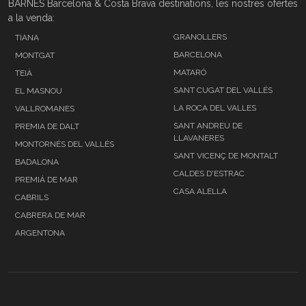
BARNES Barcelona & Costa Brava destinations, les nostres ofertes
a la venda:
GRANOLLERS
TIANA
BARCELONA
MONTGAT
MATARÓ
TEIÀ
SANT CUGAT DEL VALLÉS
EL MASNOU
LA ROCA DEL VALLES
VALLROMANES
SANT ANDREU DE
PREMIA DE DALT
LLAVANERES
MONTORNÉS DEL VALLÉS
SANT VICENÇ DE MONTALT
BADALONA
CALDES D'ESTRAC
PREMIÁ DE MAR
CASA ALELLA
CABRILS
CABRERA DE MAR
ARGENTONA