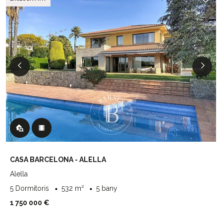
CASA BARCELONA - ALELLA
Alella
5 Dormitoris
532 m²
5 bany
1 750 000 €