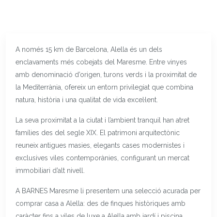
A només 15 km de Barcelona, Alella és un dels
enclavaments més cobejats del Maresme. Entre vinyes
amb denominació d’origen, turons verds i la proximitat de
la Mediterrània, ofereix un entorn privilegiat que combina
natura, història i una qualitat de vida excel·lent.
La seva proximitat a la ciutat i l’ambient tranquil han atret
famílies des del segle XIX. El patrimoni arquitectònic
reuneix antigues masies, elegants cases modernistes i
exclusives viles contemporànies, configurant un mercat
immobiliari d’alt nivell.
A BARNES Maresme li presentem una selecció acurada per
comprar casa a Alella: des de finques històriques amb
caràcter fins a viles de luxe a Alella amb jardí i piscina.