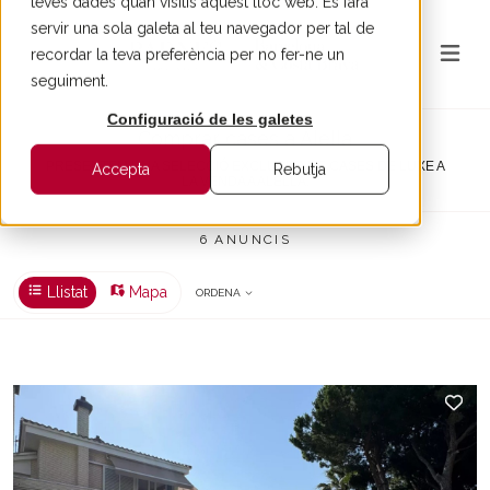
teves dades quan visitis aquest lloc web. Es farà
servir una sola galeta al teu navegador per tal de
recordar la teva preferència per no fer-ne un
seguiment.
Configuració de les galetes
Comprar cases a Alella
PRESENTEM UNA SELECCIÓ EXCLUSIVA DE CASES DE LUXE A
Accepta
Rebutja
LA VENDA A ALELLA.
6 ANUNCIS
Llistat
Mapa
ORDENA