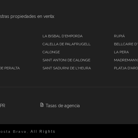
stras propiedades en venta:
LA BISBAL D'EMPORDA
RUPIÁ
CALELLA DE PALAFRUGELL
BELLCAIRE D
CALONGE
LA PERA
SANT ANTONI DE CALONGE
MADREMANY
DE PERALTA
SANT SADURNI DE L'HEURA
PLATJA D'ARO
DPR
Tasas de agencia
osta Brava,
All Rights