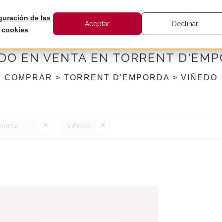
LQUILER
VENDER
INTERNACIONAL
BARNES
NOTIC
guración de las
Aceptar
Declinar
cookies
DO EN VENTA EN TORRENT D'EM
COMPRAR > TORRENT D'EMPORDA > VIÑEDO
mporda
Viñedo