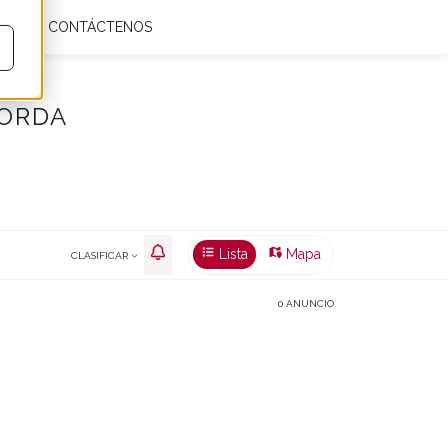
IAS
CONTÁCTENOS
Mis favoritos
0
Es
€
m²
PORDA
Lista
Mapa
CLASIFICAR
0 ANUNCIO