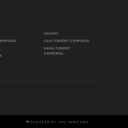
S'AGARO
'EMPORDA
CASA TORRENT D'EMPORDA
MASÍA TORRENT
D'EMPORDA
A
POWERED BY APG IMMO CMS