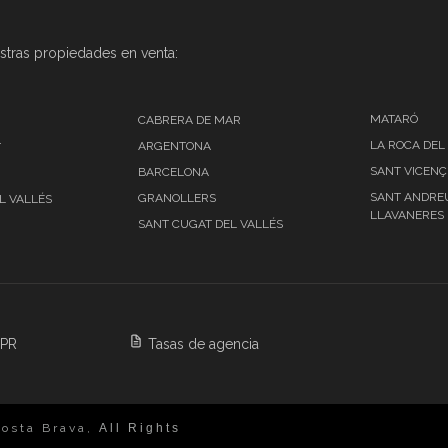
stras propiedades en venta:
MATARÓ
CABRERA DE MAR
LA ROCA DEL
ARGENTONA
T
SANT VICENÇ
BARCELONA
SANT ANDRE
GRANOLLERS
L VALLÉS
LLAVANERES
SANT CUGAT DEL VALLÉS
DPR
Tasas de agencia
osta Brava,
All Rights