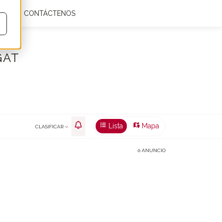
IAS
CONTÁCTENOS
Mis favoritos
0
Es
€
m²
GAT
Lista
Mapa
CLASIFICAR
0 ANUNCIO