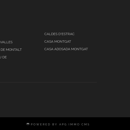
CALDES D'ESTRAC
CASA MONTGAT
 VALLES
CASA ADOSADA MONTGAT
 DE MONTALT
U DE
POWERED BY APG IMMO CMS