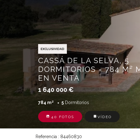
EXCLUSIVIDAD
CASSÁ DE LA SELVA, 5
DORMITORIOS - 784 M² 
EN VENTA
1 640 000 €
784 m²
5
Dormitorios
40 FOTOS
VÍDEO
Referencia : 84460830