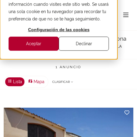
información cuando visites este sitio web. Se usará
una sola cookie en tu navegador para recordar tu
preferencia de que no se te haga seguimiento.
Configuración de las cookies
Vivir en Les Corts: pisos en venta Barcelona
Aceptar
Declinar
PRESENTAMOS UNA EXCLUSIVA SELECCIÓN DE PISOS A LA
VENTA EN LES CORTS.
1 ANUNCIO
Lista
Mapa
CLASIFICAR