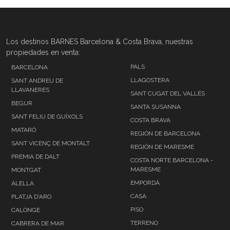
Los destinos BARNES Barcelona & Costa Brava, nuestras
propiedades en venta:
PALS
BARCELONA
LLAGOSTERA
SANT ANDREU DE
LLAVANERES
SANT CUGAT DEL VALLÉS
BEGUR
SANTA SUSANNA
SANT FELIU DE GUÍXOLS
COSTA BRAVA
MATARÓ
REGIÓN DE BARCELONA
SANT VICENÇ DE MONTALT
REGIÓN DE MARESME
PREMIA DE DALT
COSTA NORTE BARCELONA -
MARESME
MONTGAT
EMPORDÀ
ALELLA
CASA
PLATJA D'ARO
PISO
CALONGE
TERRENO
CABRERA DE MAR