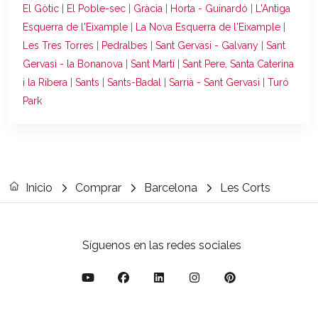
El Gòtic
|
El Poble-sec
|
Gràcia
|
Horta - Guinardó
|
L'Antiga
Esquerra de l'Eixample
|
La Nova Esquerra de l'Eixample
|
Les Tres Torres
|
Pedralbes
|
Sant Gervasi - Galvany
|
Sant
Gervasi - la Bonanova
|
Sant Martí
|
Sant Pere, Santa Caterina
i la Ribera
|
Sants
|
Sants-Badal
|
Sarrià - Sant Gervasi
|
Turó
Park
Inicio
Comprar
Barcelona
Les Corts
Síguenos en las redes sociales