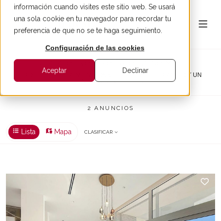
información cuando visites este sitio web. Se usará
una sola cookie en tu navegador para recordar tu
preferencia de que no se te haga seguimiento.
Configuración de las cookies
Casas en venta en Arenys de Mar.
Aceptar
Declinar
PROPIEDADES PREMIUM CON VISTAS AL MEDITERRÁNEO Y UN
ENTORNO EXCLUSIVO
2 ANUNCIOS
Lista
Mapa
CLASIFICAR