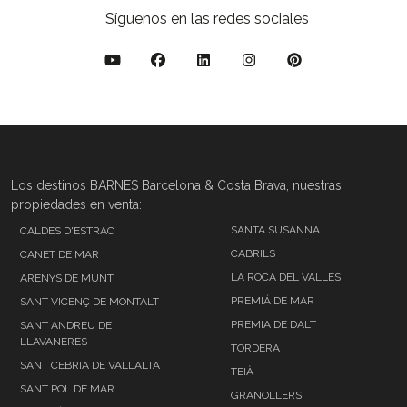
Síguenos en las redes sociales
Los destinos BARNES Barcelona & Costa Brava, nuestras
propiedades en venta:
SANTA SUSANNA
CALDES D'ESTRAC
CABRILS
CANET DE MAR
LA ROCA DEL VALLES
ARENYS DE MUNT
PREMIÁ DE MAR
SANT VICENÇ DE MONTALT
PREMIA DE DALT
SANT ANDREU DE
LLAVANERES
TORDERA
SANT CEBRIA DE VALLALTA
TEIÀ
SANT POL DE MAR
GRANOLLERS