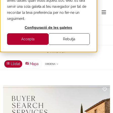
teves dades quan visitis aquest lloc web. Es farà
servir una sola galeta al teu navegador per tal de
recordar la teva preferència per no fer-ne un
seguiment.
Configuració de les galetes
Cases de luxe en venda a Torrent
ELEGÀNCIA, NATURA I AUTENTICITAT EMPORDANESA
Accepta
Rebutja
1 ANUNCI
Llistat
Mapa
ORDENA