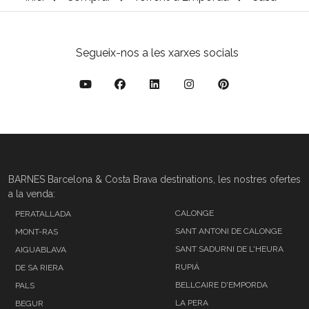
Segueix-nos a les xarxes socials
BARNES Barcelona & Costa Brava destinations, les nostres ofertes
a la venda:
CALONGE
PERATALLADA
SANT ANTONI DE CALONGE
MONT-RAS
SANT SADURNI DE L'HEURA
AIGUABLAVA
RUPIÁ
DE SA RIERA
BELLCAIRE D'EMPORDA
PALS
LA PERA
BEGUR