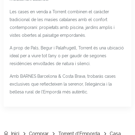
Les cases en venda a Torrent combinen el caràcter
tradicional de les masies catalanes amb el confort
contemporani: propietats amb piscina, jardins amplis i
vistes obertes al paisatge empordanès.
A prop de Pals, Begur i Palafrugell, Torrent és una ubicació
ideal per a viure tot l’any o per gaudir de segones
residències envoltades de natura i silenci.
Amb BARNES Barcelona & Costa Brava, trobaràs cases
exclusives que reflecteixen la serenor, l’elegància i la
bellesa rural de l’Empordà més autèntic.
Inici
Comprar
Torrent d'Emporda
Casa