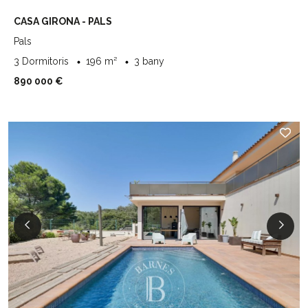
CASA GIRONA - PALS
Pals
3 Dormitoris
196 m²
3 bany
890 000 €