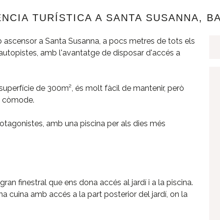
ÈNCIA TURÍSTICA A SANTA SUSANNA, B
 ascensor a Santa Susanna, a pocs metres de tots els
 autopistes, amb l'avantatge de disposar d'accés a
uperfície de 300m², és molt fàcil de mantenir, però
ti còmode.
protagonistes, amb una piscina per als dies més
an finestral que ens dona accés al jardí i a la piscina.
a cuina amb accés a la part posterior del jardí, on la