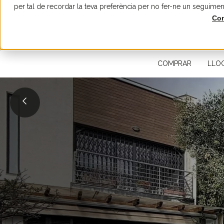
per tal de recordar la teva preferència per no fer-ne un seguimen
Con
CERQUEU UNA PROPIETAT IMMOBILIÀRIA
COMPRAR
LLO