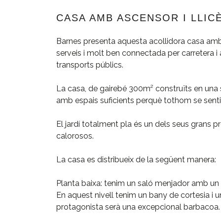
CASA AMB ASCENSOR I LLIC
Barnes presenta aquesta acollidora casa amb
serveis i molt ben connectada per carretera i
transports públics.
La casa, de gairebé 300m² construïts en una s
amb espais suficients perquè tothom se sen
El jardí totalment pla és un dels seus grans 
calorosos.
La casa es distribueix de la següent manera:
Planta baixa: tenim un saló menjador amb un gr
En aquest nivell tenim un bany de cortesia i un
protagonista serà una excepcional barbacoa.