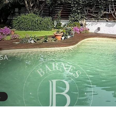
ASA
L