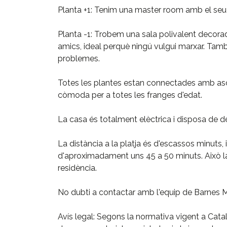
Planta +1: Tenim una master room amb el seu 
Planta -1: Trobem una sala polivalent decorada
amics, ideal perquè ningú vulgui marxar. Tam
problemes.
Totes les plantes estan connectades amb asce
còmoda per a totes les franges d'edat.
La casa és totalment elèctrica i disposa de desc
La distància a la platja és d'escassos minuts, 
d'aproximadament uns 45 a 50 minuts. Això la
residència.
No dubti a contactar amb l'equip de Barnes Ma
Avís legal: Segons la normativa vigent a Catal