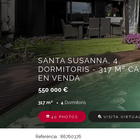
SANTA SUSANNA, 4
DORMITORIS - 317 M² C
EN VENDA
550 000 €
317 m²
4
Dormitoris
40 PHOTOS
VISITA VIRTUA
Referència : 86760376