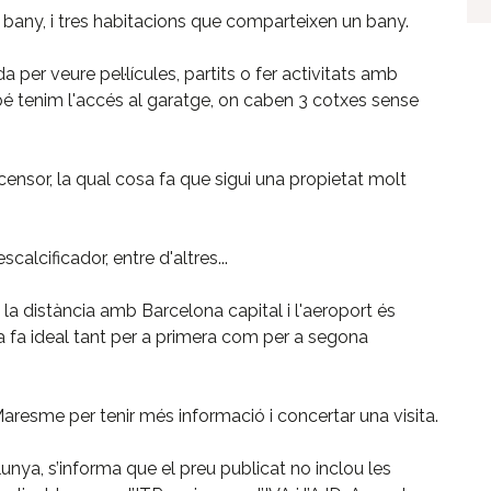
bany, i tres habitacions que comparteixen un bany.
 per veure pel·lícules, partits o fer activitats amb
bé tenim l'accés al garatge, on caben 3 cotxes sense
nsor, la qual cosa fa que sigui una propietat molt
alcificador, entre d'altres...
i la distància amb Barcelona capital i l'aeroport és
 fa ideal tant per a primera com per a segona
resme per tenir més informació i concertar una visita.
unya, s’informa que el preu publicat no inclou les