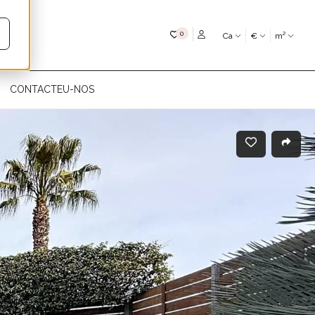
My favourites
0
Ca
€
m²
CONTACTEU-NOS