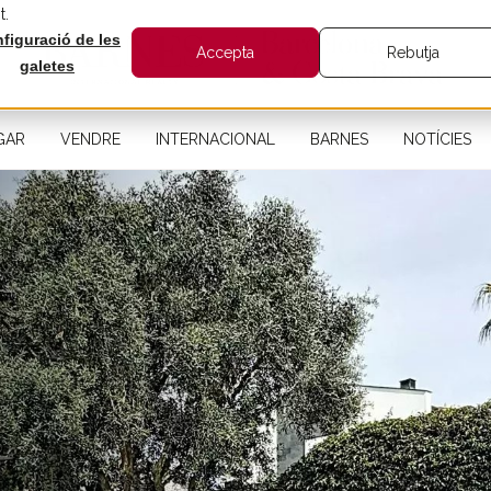
t.
figuració de les
Accepta
Rebutja
galetes
GAR
VENDRE
INTERNACIONAL
BARNES
NOTÍCIES