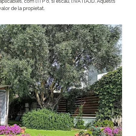
plicables, com l’ITP o, si escau, l’IVA i l’AJD. Aquests
valor de la propietat.