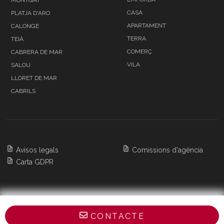
CASA
PLATJA D'ARO
APARTAMENT
CALONGE
TERRA
TEIÀ
COMERÇ
CABRERA DE MAR
VILA
SALOU
LLORET DE MAR
CABRILS
Avisos legals
Comissions d'agència
Carta GDPR
Copyright 2026 BARNES Barcelona & Costa
CONTACTE
Brava,
All Rights Reserved