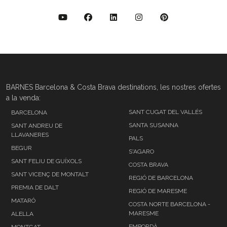
BARNES Barcelona & Costa Brava destinations, les nostres ofertes
a la venda:
SANT CUGAT DEL VALLÉS
BARCELONA
SANTA SUSANNA
SANT ANDREU DE
LLAVANERES
PALS
BEGUR
S'AGARO
SANT FELIU DE GUÍXOLS
COSTA BRAVA
SANT VICENÇ DE MONTALT
REGIÓ DE BARCELONA
PREMIA DE DALT
REGIÓ DE MARESME
MATARÓ
COSTA NORTE BARCELONA -
MARESME
ALELLA
EMPORDÀ
MONTGAT