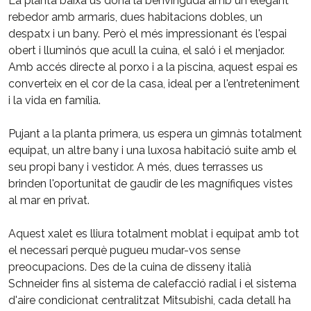
La planta baixa us dóna la benvinguda amb un elegant
rebedor amb armaris, dues habitacions dobles, un
despatx i un bany. Però el més impressionant és l'espai
obert i lluminós que acull la cuina, el saló i el menjador.
Amb accés directe al porxo i a la piscina, aquest espai es
converteix en el cor de la casa, ideal per a l'entreteniment
i la vida en família.
Pujant a la planta primera, us espera un gimnàs totalment
equipat, un altre bany i una luxosa habitació suite amb el
seu propi bany i vestidor. A més, dues terrasses us
brinden l'oportunitat de gaudir de les magnífiques vistes
al mar en privat.
Aquest xalet es lliura totalment moblat i equipat amb tot
el necessari perquè pugueu mudar-vos sense
preocupacions. Des de la cuina de disseny italià
Schneider fins al sistema de calefacció radial i el sistema
d'aire condicionat centralitzat Mitsubishi, cada detall ha