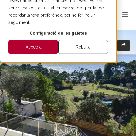
teves dades quan visitis aquest lloc web. Es farà
servir una sola galeta al teu navegador per tal de
recordar la teva preferència per no fer-ne un
seguiment.
Configuració de les galetes
Accepta
Rebutja