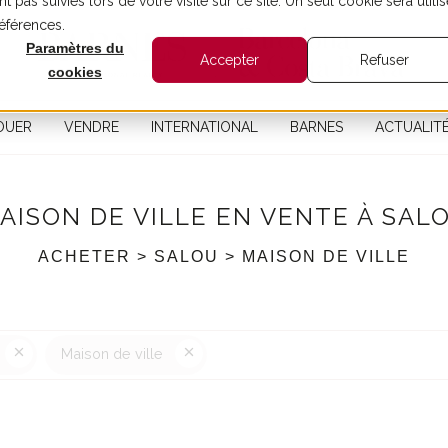
t pas suivies lors de votre visite sur ce site. Un seul cookie sera utilis
références.
Paramètres du
Accepter
Refuser
cookies
OUER
VENDRE
INTERNATIONAL
BARNES
ACTUALIT
AISON DE VILLE EN VENTE À SAL
ACHETER > SALOU > MAISON DE VILLE
Maison de ville