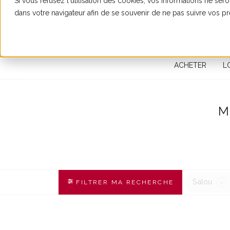
Si vous refusez l'utilisation des cookies, vos informations ne seron
dans votre navigateur afin de se souvenir de ne pas suivre vos p
RECHERCHER UN BIEN IMMOBILIER
ACHETER
L
M
Salou
FILTRER MA RECHERCHE