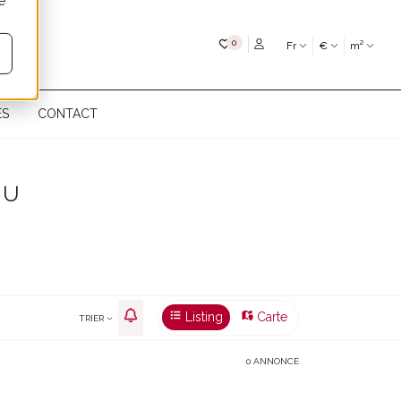
é
Mes favoris
0
Fr
€
m²
ÉS
CONTACT
OU
Listing
Carte
TRIER
0 ANNONCE