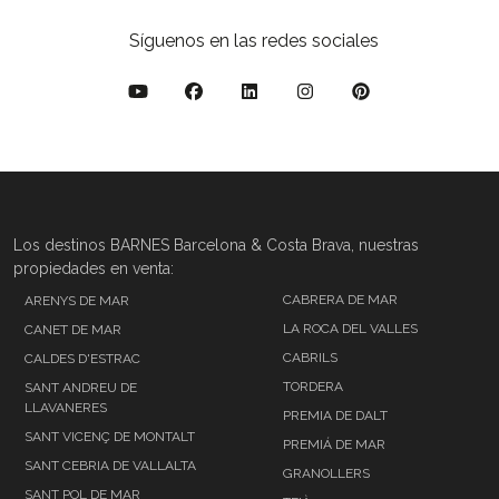
Síguenos en las redes sociales
Los destinos BARNES Barcelona & Costa Brava, nuestras
propiedades en venta:
CABRERA DE MAR
ARENYS DE MAR
LA ROCA DEL VALLES
CANET DE MAR
CABRILS
CALDES D'ESTRAC
TORDERA
SANT ANDREU DE
LLAVANERES
PREMIA DE DALT
SANT VICENÇ DE MONTALT
PREMIÁ DE MAR
SANT CEBRIA DE VALLALTA
GRANOLLERS
SANT POL DE MAR