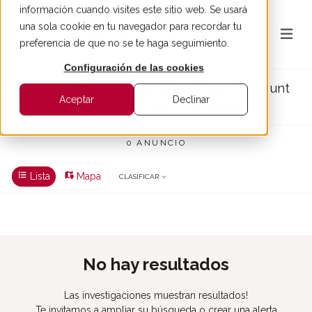
información cuando visites este sitio web. Se usará
una sola cookie en tu navegador para recordar tu
preferencia de que no se te haga seguimiento.
Configuración de las cookies
Granja pequeña en venta en Arenys de Munt
Aceptar
Declinar
COMPRAR > ARENYS DE MUNT > GRANJA PEQUEÑA
0 ANUNCIO
Lista
Mapa
CLASIFICAR
No hay resultados
Las investigaciones muestran resultados!
Te invitamos a ampliar su búsqueda o crear una alerta