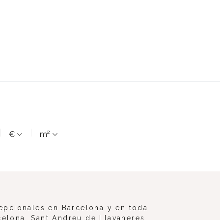
€
m²
epcionales en Barcelona y en toda
celona, Sant Andreu de Llavaneres,