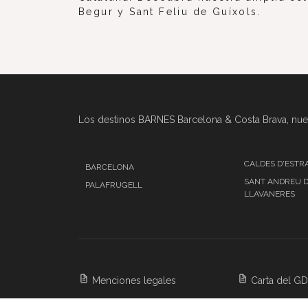
Begur y Sant Feliu de Guíxols.
Los destinos BARNES Barcelona & Costa Brava, nues
CALDES D'ESTR
BARCELONA
SANT ANDREU 
PALAFRUGELL
LLAVANERES
Menciones legales
Carta del G