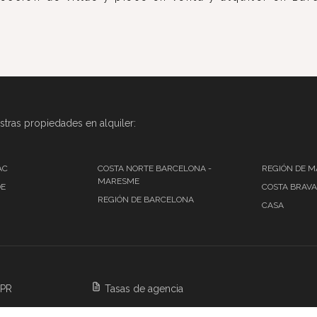
tras propiedades en alquiler:
AC
COSTA NORTE BARCELONA -
REGIÓN DE 
MARESME
DE
COSTA BRAVA
REGIÓN DE BARCELONA
CASA
DPR
Tasas de agencia