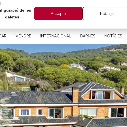
t.
figuració de les
Accepta
Rebutja
galetes
GAR
VENDRE
INTERNACIONAL
BARNES
NOTÍCIES