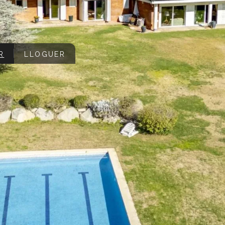
R
LLOGUER