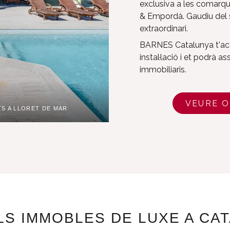
exclusiva a les comarqu
& Empordà. Gaudiu del so
extraordinari.
BARNES Catalunya t'aco
instal·lació i et podrà as
immobiliaris.
VEURE O
TS A LLORET DE MAR
LS IMMOBLES DE LUXE A CA