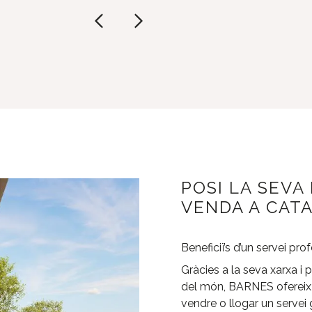
POSI LA SEVA
VENDA A CAT
Beneficiï’s d’un servei prof
Gràcies a la seva xarxa i 
del món, BARNES ofereix e
vendre o llogar un servei 