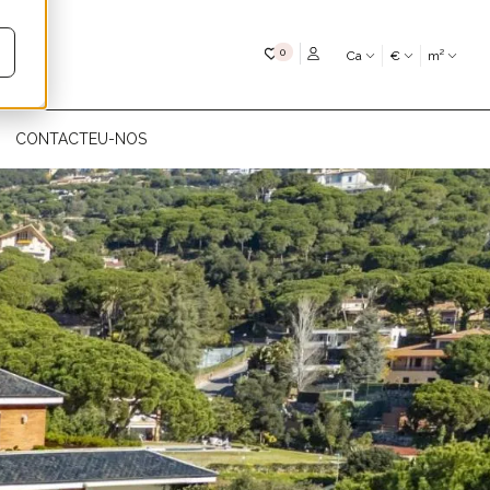
My favourites
0
Ca
€
m²
CONTACTEU-NOS