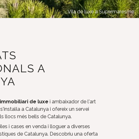
Vila de luxe a Supermaresme
ATS
ONALS A
YA
immobiliari de luxe
i ambaixador de l'art
, s'instal·la a Catalunya i ofereix un servei
ls llocs més bells de Catalunya.
les i cases en venda i lloguer a diverses
urístiques de Catalunya. Descobriu una oferta